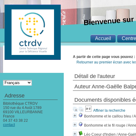
Bienvenue sur 
Accueil
Centr
A partir de cette page vous pouvez :
Retourner au premier écran avec les 
Détail de l'auteur
Auteur Anne-Gaëlle Balp
Adresse
Documents disponibles éc
Bibliothèque CTRDV
150 rue du 4 Août 1789
Affiner la recherche
69100 VILLEURBANNE
France
Bonhomme et le caillou bleu
/ 
04 37 43 38 22
contact
Bonhomme et le fil rouge
/ Ann
Léo Coeur d'Indien
/ Anne-Gaël