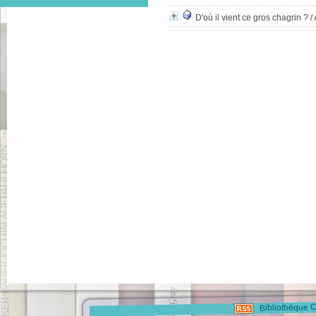
D'où il vient ce gros chagrin ?
/
Bibliothèque