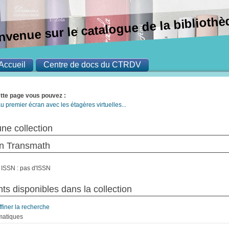
nvenue sur le catalogue de la bibliot
Accueil
Centre de docs du CTRDV
ette page vous pouvez :
u premier écran avec les étagères virtuelles...
une collection
on Transmath
ISSN : pas d'ISSN
s disponibles dans la collection
ffiner la recherche
atiques