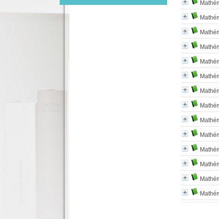
Mathém
Mathém
Mathém
Mathém
Mathém
Mathém
Mathém
Mathém
Mathém
Mathém
Mathém
Mathém
Mathém
Mathém