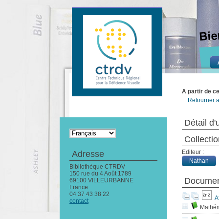
Bie
A partir de c
Retourner a
Détail d'
Collecti
Editeur :
Adresse
Nathan
Bibliothèque CTRDV
150 rue du 4 Août 1789
Document
69100 VILLEURBANNE
France
04 37 43 38 22
A
contact
Mathém