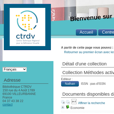
Bienvenue sur 
Accueil
Centr
A partir de cette page vous pouvez :
Retourner au premier écran avec les 
Détail d'une collection
Collection Méthodes acti
Editeur :
Adresse
Nathan
ISSN : pas d'ISSN
Bibliothèque CTRDV
150 rue du 4 Août 1789
Documents disponibles da
69100 VILLEURBANNE
France
04 37 43 38 22
Affiner la recherche
contact
Economie