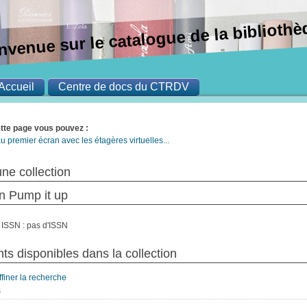
nvenue sur le catalogue de la bibliot
Accueil
Centre de docs du CTRDV
ette page vous pouvez :
u premier écran avec les étagères virtuelles...
une collection
on Pump it up
ISSN : pas d'ISSN
s disponibles dans la collection
ffiner la recherche
s