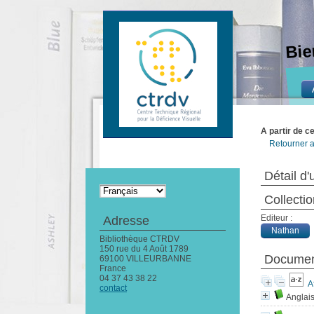
Bie
A partir de c
Retourner a
Détail d'
Collecti
Editeur :
Adresse
Nathan
Bibliothèque CTRDV
150 rue du 4 Août 1789
Document
69100 VILLEURBANNE
France
04 37 43 38 22
A
contact
Anglai