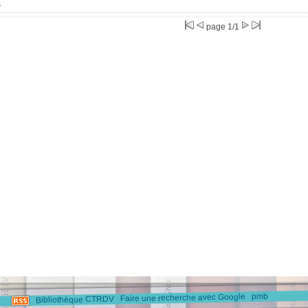
s
page 1/1
pmb
Faire une recherche avec Google
Bibliothèque CTRDV