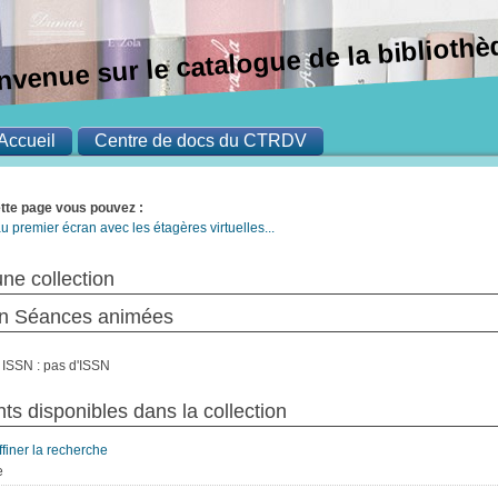
nvenue sur le catalogue de la bibliot
Accueil
Centre de docs du CTRDV
ette page vous pouvez :
u premier écran avec les étagères virtuelles...
une collection
on Séances animées
ISSN : pas d'ISSN
s disponibles dans la collection
ffiner la recherche
e