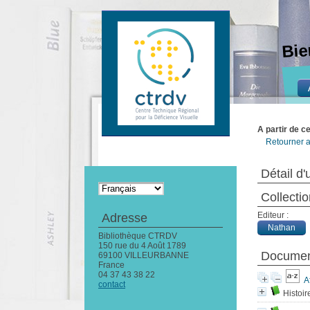
Bie
A partir de c
Retourner a
Détail d'
Collecti
Editeur :
Adresse
Nathan
Bibliothèque CTRDV
150 rue du 4 Août 1789
Document
69100 VILLEURBANNE
France
04 37 43 38 22
A
contact
Histoir