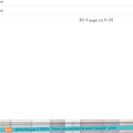
es
es
page 1/1
pmb
Faire une recherche avec Google
Bibliothèque CTRDV