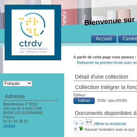
Bienvenue sur 
Accueil
Centr
A partir de cette page vous pouvez :
Retourner au premier écran avec les 
Détail d'une collection
Collection Intégrer la fon
Editeur :
Adresse
Nathan
ISSN : pas d'ISSN
Bibliothèque CTRDV
150 rue du 4 Août 1789
Documents disponibles da
69100 VILLEURBANNE
France
04 37 43 38 22
Affiner la recherche
contact
Réussir l'entretien avec le jury