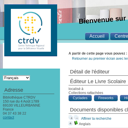
Bienvenue sur 
Accueil
Centr
A partir de cette page vous pouvez :
Retourner au premier écran avec les 
Détail de l'éditeur
Éditeur Le Livre Scolaire
localisé à
Adresse
Collections rattachées
Bibliothèque CTRDV
Cyclades
Fireworks
H
150 rue du 4 Août 1789
69100 VILLEURBANNE
Documents disponibles ch
France
04 37 43 38 22
contact
Affiner la recherche
Anglais