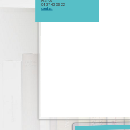
France
04 37 43 38 22
contact