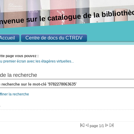
nvenue sur le catalogue de la bibliot
Accueil
Centre de docs du CTRDV
ette page vous pouvez :
u premier écran avec les étagères virtuelles...
 de la recherche
s) recherche sur le mot-clé '9782278063635'
ffiner la recherche
s
page 1/1