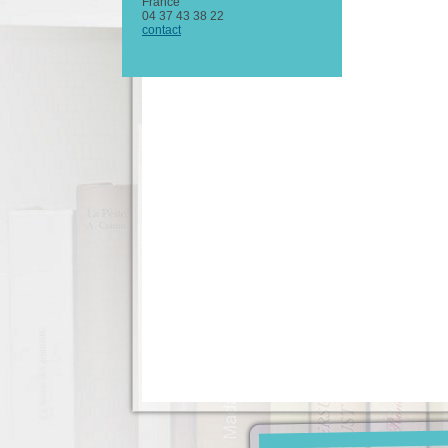
France
04 37 43 38 22
contact