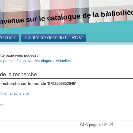
nvenue sur le catalogue de la bibliot
Accueil
Centre de docs du CTRDV
ette page vous pouvez :
u premier écran avec les étagères virtuelles...
 de la recherche
s) recherche sur le mot-clé '9782356852946'
ffiner la recherche
nd
page 1/1