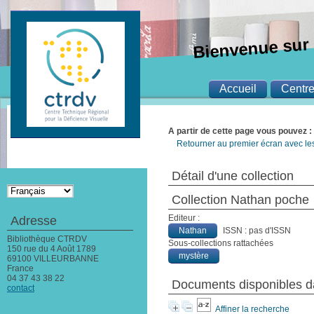
Bienvenue sur 
Accueil
Centr
A partir de cette page vous pouvez :
Retourner au premier écran avec les 
Détail d'une collection
Collection Nathan poche
Editeur :
Adresse
Nathan
ISSN : pas d'ISSN
Bibliothèque CTRDV
Sous-collections rattachées
150 rue du 4 Août 1789
mystère
69100 VILLEURBANNE
France
04 37 43 38 22
Documents disponibles da
contact
Affiner la recherche