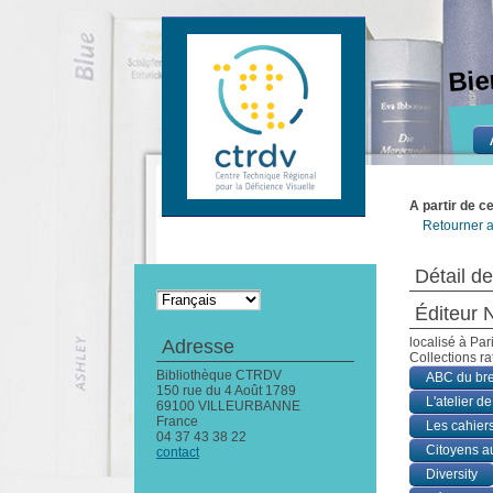
Bie
A partir de c
Retourner a
Détail de
Éditeur
localisé à Par
Adresse
Collections r
Bibliothèque CTRDV
ABC du bre
150 rue du 4 Août 1789
L'atelier de
69100 VILLEURBANNE
France
Les cahier
04 37 43 38 22
Citoyens au
contact
Diversity