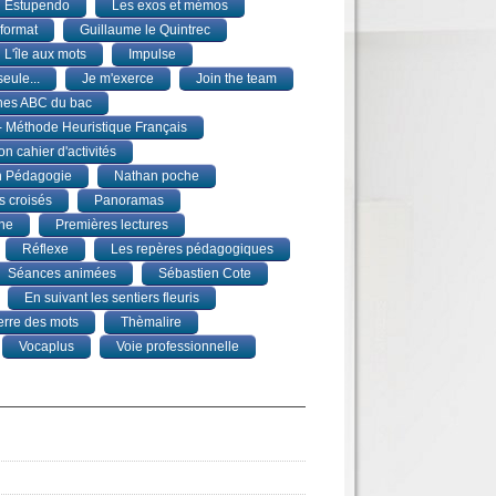
Estupendo
Les exos et mémos
format
Guillaume le Quintrec
L'île aux mots
Impulse
seule...
Je m'exerce
Join the team
hes ABC du bac
 Méthode Heuristique Français
n cahier d'activités
n Pédagogie
Nathan poche
 croisés
Panoramas
une
Premières lectures
Réflexe
Les repères pédagogiques
Séances animées
Sébastien Cote
En suivant les sentiers fleuris
erre des mots
Thèmalire
Vocaplus
Voie professionnelle