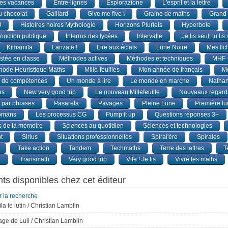
es vacances
Entre-lignes
Esplorazione
L'esprit et la lettre
au chocolat
Gaillard
Give me five !
Graine de maths
Grand 
!
Histoires noires Mythologie
Horizons Pluriels
Hyperbole
 fonction publique
Interros des lycées
Intervalle
Je lis seul, tu lis 
Kimamila
Lanzate !
Lire aux éclats
Lune Noire
Mes fic
stée en classe
Méthodes actives
Méthodes et techniques
MHF -
ode Heuristique Maths
Mille-feuilles
Mon année de français
Mo
r de compétences
Un monde à lire
Le monde en marche
Natha
es
New very good trip
Le nouveau Millefeuille
Nouveaux regards
t par phrases
Pasarela
Pavages
Pleine Lune
Première l
romans
Les processus CG
Pump it up
Questions réponses 3+
 de la mémoire
Sciences au quotidien
Sciences et technologies
t
Sirius
Situations professionnelles
Spiral'ère
Spirales
Take action
Tandem
Techmaths
Terre des lettres
T
e
Transmath
Very good trip
Vite ! Je lis
Vivre les maths
s disponibles chez cet éditeur
r la recherche
a le lutin
/ Christian Lamblin
age de Luli
/ Christian Lamblin