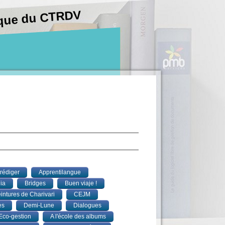
hèque du CTRDV
rédiger
Apprentilangue
ia
Bridges
Buen viaje !
intures de Charivari
CEJM
es
Demi-Lune
Dialogues
Eco-gestion
A l'école des albums