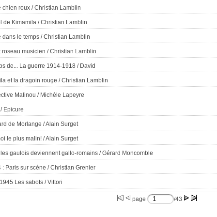
e chien roux
/ Christian Lamblin
l de Kimamila
/ Christian Lamblin
 dans le temps
/ Christian Lamblin
t roseau musicien
/ Christian Lamblin
ps de... La guerre 1914-1918
/ David
la et la dragoin rouge
/ Christian Lamblin
ective Malinou
/ Michèle Lapeyre
/ Epicure
ard de Morlange
/ Alain Surget
oi le plus malin!
/ Alain Surget
les gaulois deviennent gallo-romains
/ Gérard Moncomble
 : Paris sur scène
/ Christian Grenier
 1945 Les sabots
/ Vittori
page
/43