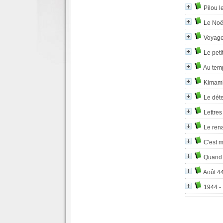
Pilou l
Le Noë
Voyage
Le peti
Au tem
Kimami
Le dét
Lettres
Le ren
C'est m
Quand 
Août 44
1944 -