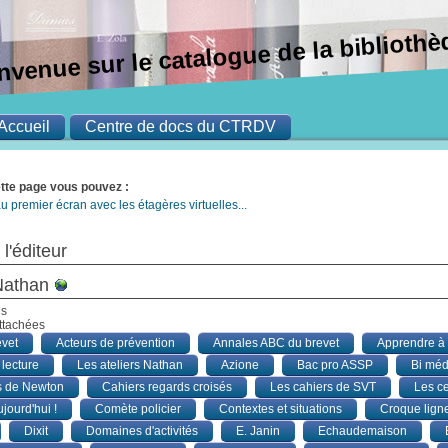
nvenue sur le catalogue de la bibliot
Accueil
Centre de docs du CTRDV
ette page vous pouvez :
u premier écran avec les étagères virtuelles...
 l'éditeur
 Nathan
is
attachées
vet
Acteurs de prévention
Annales ABC du brevet
Apprendre à 
 lecture
Les ateliers Nathan
Azione
Bac pro ASSP
Bi méd
s de Newton
Cahiers regards croisés
Les cahiers de SVT
Les ce
jourd'hui !
Comète policier
Contextes et situations
Croque lign
Dixit
Domaines d'activités
E. Janin
Echaudemaison