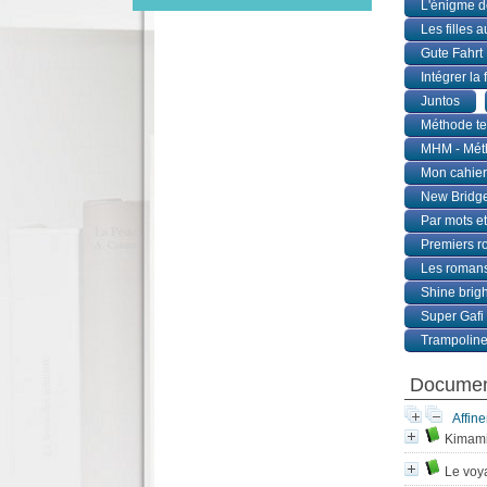
L'énigme d
Les filles 
Gute Fahrt 
Intégrer la
Juntos
Méthode te
MHM - Méth
Mon cahie
New Bridg
Par mots e
Premiers 
Les romans
Shine brigh
Super Gafi
Trampolin
Document
Affine
Kimamil
Le voy